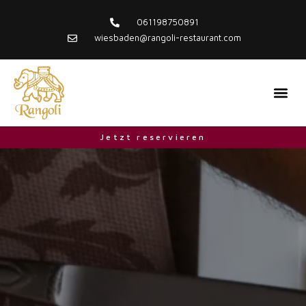
Zum
Inhalt
061198750891
springen
wiesbaden@rangoli-restaurant.com
Me
LIEFERUNG & A
Jetzt reservieren